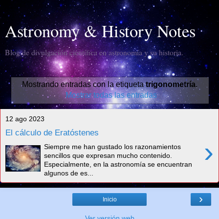
Astronomy & History Notes
Blog de divulgación científica en astronomía y su historia.
Mostrando entradas con la etiqueta
trigonometría
.
Mostrar todas las entradas
12 ago 2023
El cálculo de Eratóstenes
›
Siempre me han gustado los razonamientos
sencillos que expresan mucho contenido.
Especialmente, en la astronomía se encuentran
algunos de es...
›
Inicio
Ver versión web