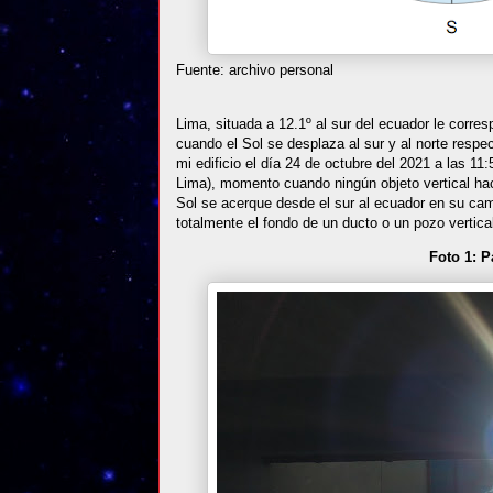
Fuente: archivo personal
Lima, situada a 12.1º al sur del ecuador le corre
cuando el Sol se desplaza al sur y al norte resp
mi edificio el día 24 de octubre del 2021 a las 11:
Lima), momento cuando ningún objeto vertical hac
Sol se acerque desde el sur al ecuador en su cam
totalmente el fondo de un ducto o un pozo vertica
Foto 1: P