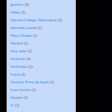
gnomon
(3)
Halley
(1)
Harvard College Observatory
(2)
Henrietta Leavitt
(1)
Henry Draper
(1)
Hershel
(1)
hora solar
(2)
horizonte
(4)
horóscopo
(1)
huaca
(1)
Huaman Poma de Ayala
(1)
huso horario
(1)
Hyades
(1)
IC
(1)