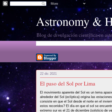
Astronomy & Hi
Blog de divulgación científica en ast
22 dic 2021
El paso del Sol por Lima
El movimiento aparente del Sol es un tema apasiona
alrededor del Sol (eclíptica) origina las estaciones
consiste en que el Sol desde el norte en el invie
estos recorridos? El día en que el sol se encuentra
extremo sur es el 21 de diciembre (solsticio de ve