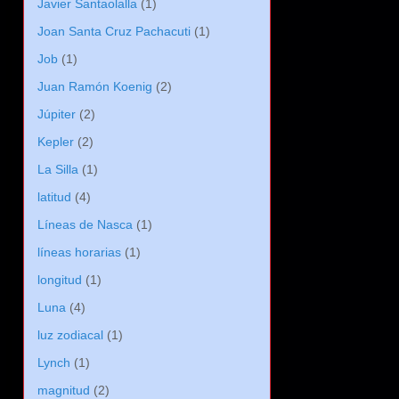
Javier Santaolalla
(1)
Joan Santa Cruz Pachacuti
(1)
Job
(1)
Juan Ramón Koenig
(2)
Júpiter
(2)
Kepler
(2)
La Silla
(1)
latitud
(4)
Líneas de Nasca
(1)
líneas horarias
(1)
longitud
(1)
Luna
(4)
luz zodiacal
(1)
Lynch
(1)
magnitud
(2)