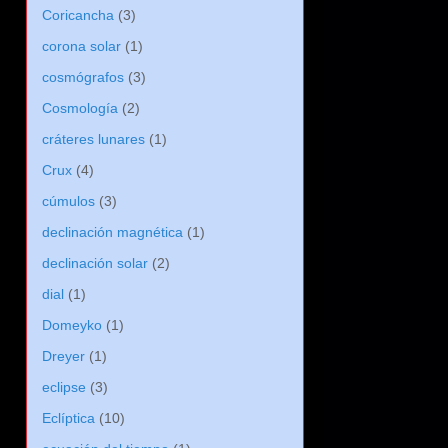
Coricancha
(3)
corona solar
(1)
cosmógrafos
(3)
Cosmología
(2)
cráteres lunares
(1)
Crux
(4)
cúmulos
(3)
declinación magnética
(1)
declinación solar
(2)
dial
(1)
Domeyko
(1)
Dreyer
(1)
eclipse
(3)
Eclíptica
(10)