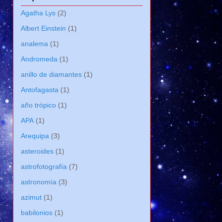
Agatha Lys
(2)
Albert Einstein
(1)
analema
(1)
Andromeda
(1)
anillo de diamantes
(1)
Antofagasta
(1)
año trópico
(1)
APA
(1)
Arequipa
(3)
asteroides
(1)
astrofotografía
(7)
astronomía
(3)
azimut
(1)
babilonios
(1)