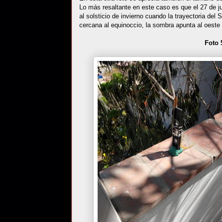
Lo más resaltante en este caso es que el 27 de j
al solsticio de invierno cuando la trayectoria del
cercana al equinoccio, la sombra apunta al oeste 
Foto 