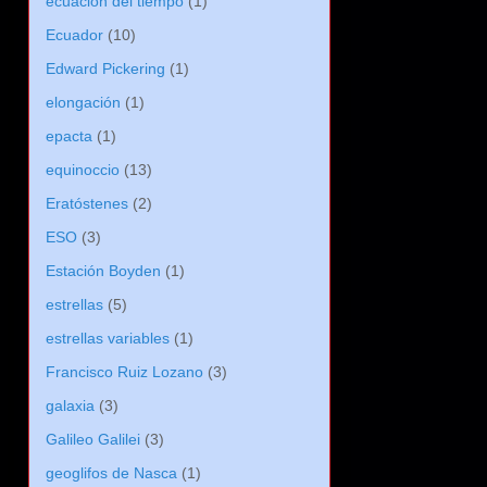
ecuación del tiempo
(1)
Ecuador
(10)
Edward Pickering
(1)
elongación
(1)
epacta
(1)
equinoccio
(13)
Eratóstenes
(2)
ESO
(3)
Estación Boyden
(1)
estrellas
(5)
estrellas variables
(1)
Francisco Ruiz Lozano
(3)
galaxia
(3)
Galileo Galilei
(3)
geoglifos de Nasca
(1)