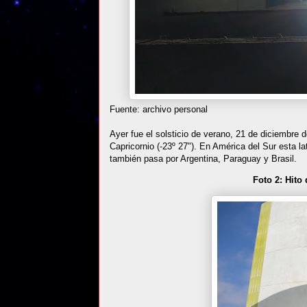
Fuente: archivo personal
Ayer fue el solsticio de verano, 21 de diciembre 
Capricornio (-23º 27"). En América del Sur esta l
también pasa por Argentina, Paraguay y Brasil.
Foto 2: Hito