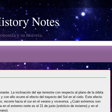
story Notes
ronomía y su historia.
nte. La inclinación del eje terrestre con respecto al plano de la órbita
 y con ello ocurre el efecto del trayecto del Sol en el cielo. Este efecto
rno, recorre hacia el sur en el verano y viceversa. ¿Cuán extremos son
 en el extremo norte es el 21 de junio (solsticio de invierno) y en el
rano).