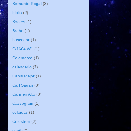
Bernardo Regal
(3)
biblia
(2)
Bootes
(1)
Brahe
(1)
buscador
(1)
C/1664 W1
(1)
Cajamarca
(1)
calendario
(7)
Canis Major
(1)
Carl Sagan
(3)
Carmen Alto
(3)
Cassegrein
(1)
cefeidas
(1)
Celestron
(2)
cenit
(7)