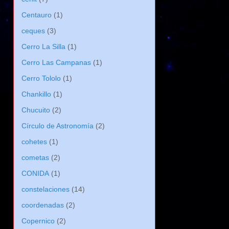
Centauro
(1)
ceques
(3)
Cerro La Silla
(1)
Cerro Las Campanas
(1)
Cerro Tololo
(1)
Chankillo
(1)
Chucuito
(2)
Círculo de Astronomía
(2)
cohetes
(1)
cometas
(2)
CONIDA
(1)
constelaciones
(14)
coordenadas
(2)
Copernico
(2)