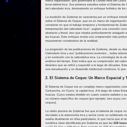
marco organizativo, que gobernaba la Ciudad Real del Cuzco y
lunar-sideral inca. Sus primeros estudios sobre el Sistema de
del calendario inca, demostrando un enfoque holístico de los
La erudición de Zuidema se caracteriza por un enfoque interdis
sobre el Sistema de Ceque, que es un marco de organización es
constante en que el trabajo temprano y fundamental de Zuide
interpretación del calendario inca", sugiere una conexión con
abstracto y lineal, sino que estaba profundamente arraigado en 
las huacas. Este enfoque revela una comprensión más profu
mutuamente constitutivos de la realidad.
La progresión de las publicaciones de Zuidema, desde su dis
Calendario Inca
y sus "publicaciones recientes... todas rela
y en evolución con la calendárica inca. La cronología de la
andinos del tiempo. Esto indica que su comprensión del calend
dinámico que se refinó y expandió a lo largo de décadas. Est
una reevaluación y un desarrollo intelectual continuos, lo que
2. El Sistema de Ceque: Un Marco Espacial y
El Sistema de Ceque era un complejo marco organizativo comp
Coricancha, en Cuzco, la capital inca. A lo largo de estas lí
huacas. Cuzco estaba dividido en cuatro cuartos radiales o s
un número específico de ceques (por ejemplo, tres suyus co
ceques).
La visión pionera de Zuidema fue que el sistema de ceque no 
vinculado a la astronomía inca y servía como un sofisticado
asistía ritualmente en días particulares, lo que hacía que el
numérica clave identificada por Zuidema es que las
328 huac
x ~27.33 días = 328 días). Este período de 328 días también