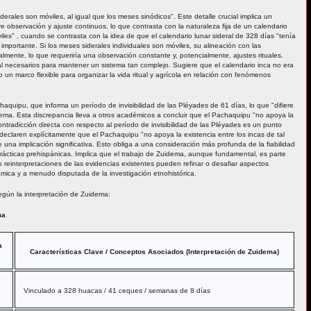
erales son móviles, al igual que los meses sinódicos". Este detalle crucial implica un
e observación y ajuste continuos, lo que contrasta con la naturaleza fija de un calendario
les" , cuando se contrasta con la idea de que el calendario lunar sideral de 328 días "tenía
o importante. Si los meses siderales individuales son móviles, su alineación con las
almente, lo que requeriría una observación constante y, potencialmente, ajustes rituales.
tual necesarios para mantener un sistema tan complejo. Sugiere que el calendario inca no era
o un marco flexible para organizar la vida ritual y agrícola en relación con fenómenos
aquipu, que informa un período de invisibilidad de las Pléyades de 61 días, lo que "difiere
dema. Esta discrepancia lleva a otros académicos a concluir que el Pachaquipu "no apoya la
 contradicción directa con respecto al período de invisibilidad de las Pléyades es un punto
 declaren explícitamente que el Pachaquipu "no apoya la existencia entre los incas de tal
 una implicación significativa. Esto obliga a una consideración más profunda de la fiabilidad
as prácticas prehispánicas. Implica que el trabajo de Zuidema, aunque fundamental, es parte
einterpretaciones de las evidencias existentes pueden refinar o desafiar aspectos
mica y a menudo disputada de la investigación etnohistórica.
según la interpretación de Zuidema:
ma
a
Características Clave / Conceptos Asociados (Interpretación de Zuidema)
Vinculado a 328 huacas / 41 ceques / semanas de 8 días