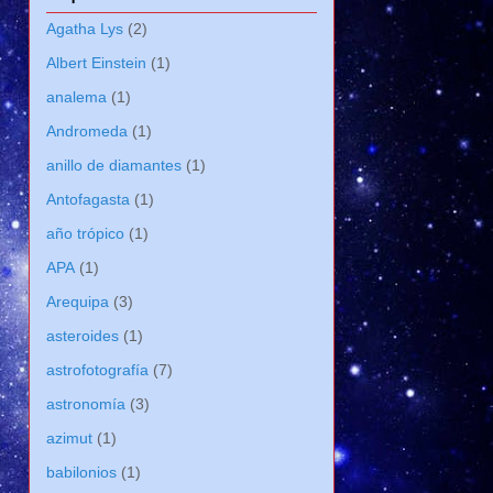
Agatha Lys
(2)
Albert Einstein
(1)
analema
(1)
Andromeda
(1)
anillo de diamantes
(1)
Antofagasta
(1)
año trópico
(1)
APA
(1)
Arequipa
(3)
asteroides
(1)
astrofotografía
(7)
astronomía
(3)
azimut
(1)
babilonios
(1)