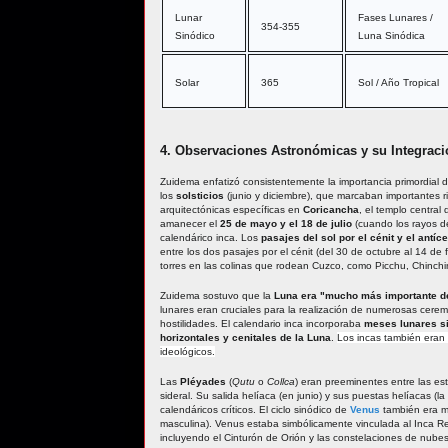
Lunar
Fases Lunares /
354-355
Sinódico
Luna Sinódica
Solar
365
Sol / Año Tropical
4. Observaciones Astronómicas y su Integraci
Zuidema enfatizó consistentemente la importancia primordial 
los
solsticios
(junio y diciembre), que marcaban importantes r
arquitectónicas específicas en
Coricancha
, el templo central
amanecer el
25 de mayo y el 18 de julio
(cuando los rayos del
calendárico inca. Los
pasajes del sol por el cénit y el antíce
entre los dos pasajes por el cénit (del 30 de octubre al 14 de
torres en las colinas que rodean Cuzco, como Picchu, Chinchinc
Zuidema sostuvo que la
Luna era "mucho más importante de
lunares eran cruciales para la realización de numerosas cere
hostilidades. El calendario inca incorporaba
meses lunares s
horizontales y cenitales de la Luna
.
Los incas también eran
ideológicos.
Las
Pléyades
(
Qutu
o
Collca
) eran preeminentes entre las est
sideral. Su salida helíaca (en junio) y sus puestas helíacas 
calendáricos críticos. El ciclo sinódico de
Venus
también era m
masculina). Venus estaba simbólicamente vinculada al Inca Re
incluyendo el Cinturón de Orión y las constelaciones de nubes 