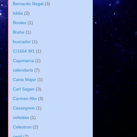
Bernardo Regal
(3)
biblia
(2)
Bootes
(1)
Brahe
(1)
buscador
(1)
C/1664 W1
(1)
Cajamarca
(1)
calendario
(7)
Canis Major
(1)
Carl Sagan
(3)
Carmen Alto
(3)
Cassegrein
(1)
cefeidas
(1)
Celestron
(2)
cenit
(7)