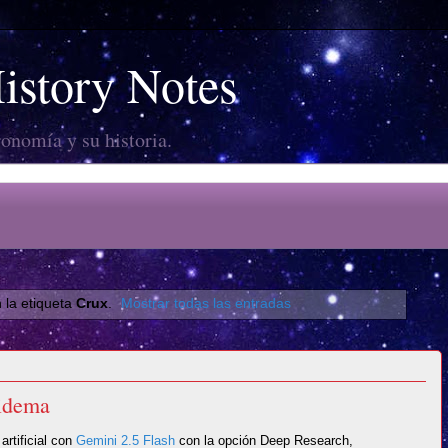
story Notes
ronomía y su historia.
 la etiqueta
Crux
.
Mostrar todas las entradas
uidema
artificial con
Gemini 2.5 Flash
con la opción Deep Research,