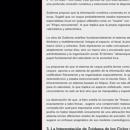
una profunda conexión numérica y estructural entre la disposic
Zuidema propuso que la información numérica contenida en e
incas. Sugirió que un ceque probablemente estaba represent
especialistas incas en quipus utilizarlos como un "rosario" co
un "Khipu monumental", lo que implica que la propia organiza
calendárica y astronómica.
La obra de Zuidema redefine fundamentalmente el sistema de
dinámico y multidimensional. Integra el espacio, el ritual, la 
marco único y cohesivo. Esto representa un salto conceptual si
simplemente contar días, sino un marco vivo y encarnado que 
administrativas y la organización social. El término "almanaqu
papel fundamental del calendario en la sociedad inca.
La propuesta de que el sistema de ceque podría leerse como u
ceques apunta a un sistema de gestión de la información alta
codificaban físicamente y se organizaban espacialmente, lo q
mnemotécnico y estaba interconectado con el mundo físico. S
inherentemente un sistema basado en khipus. Esto va más allá
para el calendario, lo que implica un aspecto sofisticado, mn
conocimiento no solo se leía sino que se manipulaba y exper
La observación de que, si bien existía el concepto de "líneas 
exactamente a tales líneas , sugiere una comprensión matizada
contradicción sutil pero importante entre el ideal teórico y la
podría no haber dependido únicamente de una alineación linea
sistema tenían diferentes niveles de requisitos de precisión. 
sugiere un enfoque pragmático de sus modelos cosmológicos
3. La Interpretación de Zuidema de los Ciclos