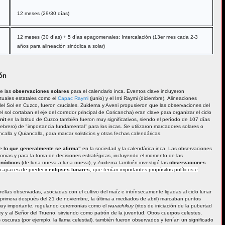
12 meses (29/30 días)
12 meses (30 días) + 5 días epagomenales; Intercalación (13er mes cada 2-3
años para alineación sinódica a solar)
ón
de las
observaciones solares
para el calendario inca. Eventos clave incluyeron
ituales estatales como el
Capac Raymi
(junio) y el Inti Raymi (diciembre). Alineaciones
 del Sol en Cuzco, fueron cruciales. Zuidema y Aveni propusieron que las observaciones del
 sol cortaban el eje del corredor principal de Coricancha) eran clave para organizar el ciclo
nit
en la latitud de Cuzco también fueron muy significativos, siendo el período de 107 días
 febrero) de "importancia fundamental" para los incas. Se utilizaron marcadores solares o
alla y Quiancalla, para marcar solsticios y otras fechas calendáricas.
 lo que generalmente se afirma"
en la sociedad y la calendárica inca. Las observaciones
monias y para la toma de decisiones estratégicas, incluyendo el momento de las
inódicos
(de luna nueva a luna nueva), y Zuidema también investigó las
observaciones
 capaces de predecir
eclipses lunares
, que tenían importantes propósitos políticos e
rellas observadas, asociadas con el cultivo del maíz e intrínsecamente ligadas al ciclo lunar
(la primera después del 21 de noviembre, la última a mediados de abril) marcaban puntos
uy importante, regulando ceremonias como el
warachikuy
(ritos de iniciación de la pubertad
y y al Señor del Trueno, sirviendo como patrón de la juventud. Otros cuerpos celestes,
oscuras (por ejemplo, la llama celestial), también fueron observados y tenían un significado