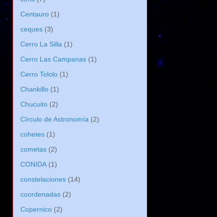
Centauro
(1)
ceques
(3)
Cerro La Silla
(1)
Cerro Las Campanas
(1)
Cerro Tololo
(1)
Chankillo
(1)
Chucuito
(2)
Círculo de Astronomía
(2)
cohetes
(1)
cometas
(2)
CONIDA
(1)
constelaciones
(14)
coordenadas
(2)
Copernico
(2)