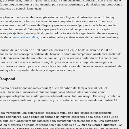
, por extensión, todo el Imperio Inca, estaba intrínsecamente conectado con el calendario
 Ceque proporcionaron la base esencial para sus subsiguientes y detalladas interpretaciones
 sistemas de conocimiento incas.
ciplinario que trasciende un simple estudio cronológico del calendario inca. Su trabajo
pacial y social, informó directamente sus interpretaciones calendáricas. El énfasis
ma se centró en el Sistema de Ceque, y que este sistema "proporcionó la base para la
ceptual fundamental. Esto implica que para los incas, el tiempo no era un concepto
su paisaje físico, social y ritual, gestionado a través de la organización de los ceques y
nda de la
cosmovisión andina
, donde el espacio y el tiempo son elementos inseparables y
ertación de la década de 1960 sobre el Sistema de Ceque hasta su libro de 2008
El
cionadas con los conceptos andinos del tiempo", denota un compromiso académico sostenido
 obra de Zuidema muestra un enfoque continuo y cada vez más profundo en los conceptos
ario inca no fue una conclusión singular y estática, sino un cuerpo de investigación
e contexto es crucial, ya que enmarca las interpretaciones de Zuidema como el resultado de
 subraya la complejidad del tema y el rigor de su enfoque.
 Temporal
uesto por 41 líneas radiales (ceques) que emanaban del templo central del Sol,
neas se ubicaban numerosos santuarios sagrados o sitios rituales conocidos como
uyus, que reflejaban las cuatro partes del estado inca, Tahuantinsuyu. Cada suyu contenía
n nueve ceques cada uno, y un cuarto suyu con catorce ceques, sumando un total de 41
era meramente una organización espacial o ritual, sino que estaba intrínsecamente
 marco calendárico. Cada ceque organizaba un número específico de huacas, a las que se
 recuento de huacas fuera fundamental para comprender el calendario inca. Una correlación
as
en el sistema de ceque corresponden a un período de
12 meses lunares siderales
(12
 contiene
41 semanas de ocho días
,
un número igual al total de ceques. Esto establece