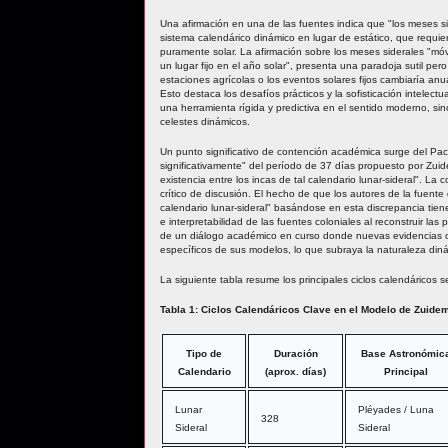
Una afirmación en una de las fuentes indica que "los meses sid
sistema calendárico dinámico en lugar de estático, que requier
puramente solar. La afirmación sobre los meses siderales "móvi
un lugar fijo en el año solar", presenta una paradoja sutil per
estaciones agrícolas o los eventos solares fijos cambiaría anu
Esto destaca los desafíos prácticos y la sofisticación intelec
una herramienta rígida y predictiva en el sentido moderno, sin
celestes dinámicos.
Un punto significativo de contención académica surge del Pach
significativamente" del período de 37 días propuesto por Zui
existencia entre los incas de tal calendario lunar-sideral". La
crítico de discusión. El hecho de que los autores de la fuente
calendario lunar-sideral" basándose en esta discrepancia tiene
e interpretabilidad de las fuentes coloniales al reconstruir l
de un diálogo académico en curso donde nuevas evidencias o r
específicos de sus modelos, lo que subraya la naturaleza diná
La siguiente tabla resume los principales ciclos calendáricos 
Tabla 1: Ciclos Calendáricos Clave en el Modelo de Zuide
Tipo de
Duración
Base Astronómic
Calendario
(aprox. días)
Principal
Lunar
Pléyades / Luna
328
Sideral
Sideral