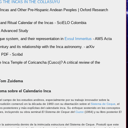
 THE INCAS IN THE COLLASUYU
Incas and Other Pre-Hispanic Andean Peoples | Oxford Research
 and Ritual Calendar of the Incas - SciELO Colombia
or Advanced Study
ue system, and their representation in
Exsul Immeritus
- AMS Acta
ntury and its relationship with the Inca astronomy. - arXiv
 PDF - Scribd
e Inca Temple of Coricancha (Cusco)? A critical review of the
e Tom Zuidema
ema sobre el Calendario Inca
 campo de los estudios andinos, especialmente por su trabajo innovador sobre la
 erudición comenzó en la década de 1960 con su disertación sobre el
Sistema de Ceque
, el
es posteriores y más explícitas del calendario inca. Su
enfoque sostenido en los conceptos
es, incluyendo su obra seminal
El Sistema de Ceque del
Cuzco
(1964) y su libro posterior
El
e la astronomía dentro de la intrincada estructura del Sistema de Ceque. Postuló que este