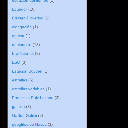
ecuación del tiempo
(1)
Ecuador
(10)
Edward Pickering
(1)
elongación
(1)
epacta
(1)
equinoccio
(13)
Eratóstenes
(2)
ESO
(3)
Estación Boyden
(1)
estrellas
(5)
estrellas variables
(1)
Francisco Ruiz Lozano
(3)
galaxia
(3)
Galileo Galilei
(3)
geoglifos de Nasca
(1)