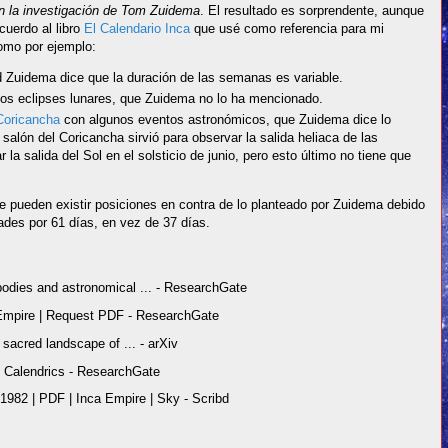
n la investigación de Tom Zuidema
. El resultado es sorprendente, aunque
cuerdo al libro
El Calendario Inca
que usé como referencia para mi
mo por ejemplo:
 Zuidema dice que la duración de las semanas es variable.
 los eclipses lunares, que Zuidema no lo ha mencionado.
Coricancha
con algunos eventos astronómicos, que Zuidema dice lo
n salón del Coricancha sirvió para observar la salida heliaca de las
la salida del Sol en el solsticio de junio, pero esto último no tiene que
ue pueden existir posiciones en contra de lo planteado por Zuidema debido
ades por 61 días, en vez de 37 días.
 bodies and astronomical ... - ResearchGate
 Empire | Request PDF - ResearchGate
 sacred landscape of ... - arXiv
 Calendrics - ResearchGate
1982 | PDF | Inca Empire | Sky - Scribd