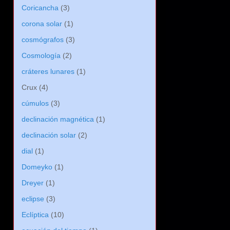
Coricancha
(3)
corona solar
(1)
cosmógrafos
(3)
Cosmología
(2)
cráteres lunares
(1)
Crux
(4)
cúmulos
(3)
declinación magnética
(1)
declinación solar
(2)
dial
(1)
Domeyko
(1)
Dreyer
(1)
eclipse
(3)
Eclíptica
(10)