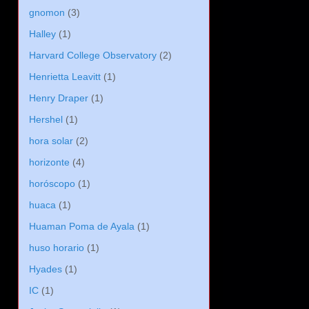
gnomon
(3)
Halley
(1)
Harvard College Observatory
(2)
Henrietta Leavitt
(1)
Henry Draper
(1)
Hershel
(1)
hora solar
(2)
horizonte
(4)
horóscopo
(1)
huaca
(1)
Huaman Poma de Ayala
(1)
huso horario
(1)
Hyades
(1)
IC
(1)