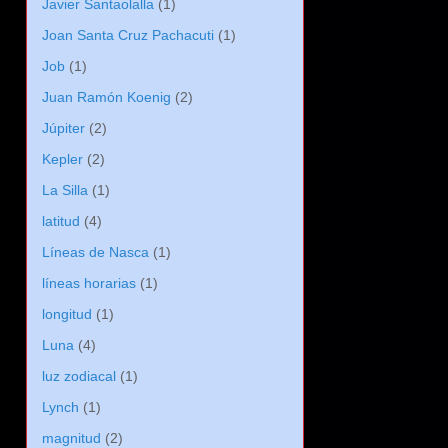
Javier Santaolalla
(1)
Joan Santa Cruz Pachacuti
(1)
Job
(1)
Juan Ramón Koenig
(2)
Júpiter
(2)
Kepler
(2)
La Silla
(1)
latitud
(4)
Líneas de Nasca
(1)
líneas horarias
(1)
longitud
(1)
Luna
(4)
luz zodiacal
(1)
Lynch
(1)
magnitud
(2)