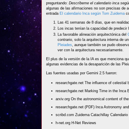
preguntando:
Descríbeme el calendario inca segú
algunas de las afirmaciones no son precisas de a
entrada
El calendario Inca según Tom Zuidema
co
Las 41 semanas de 8 días, que en realidad
Los incas tenían la capacidad de predecir
La favorable alineación arquitectónica del
contrario, solo la arquitectura interna de u
Pleiades
, aunque también se pudo observar 
ver con la arquitectura necesariamente.
El plus de la versión de la IA es que menciona q
algunas evidencias de la desaparición de las Plei
Las fuentes usadas por Gemini 2.5 fueron:
researchgate.net The influence of celestial
researchgate.net Marking Time in the Inca
arxiv.org On the astronomical content of the
researchgate.net (PDF) Inca Astronomy and
scribd.com Zuidema Catachillay Calendario 
h-net.org H-Net Reviews