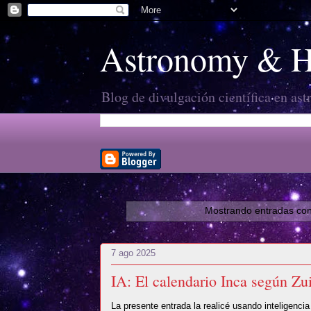
Astronomy & Hi
Blog de divulgación científica en ast
Mostrando entradas con
7 ago 2025
IA: El calendario Inca según Z
La presente entrada la realicé usando inteligencia 