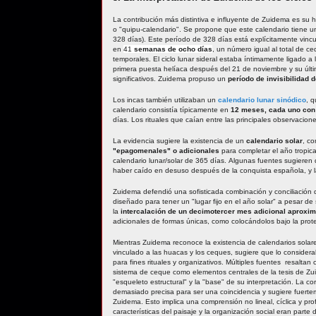
La contribución más distintiva e influyente de Zuidema es su 
o "quipu-calendario". Se propone que este calendario tiene 
328 días). Este período de 328 días está explícitamente vinc
en
41
semanas de ocho días
, un número igual al total de ce
temporales. El ciclo lunar sideral estaba íntimamente ligado a
primera puesta helíaca después del 21 de noviembre y su últ
significativos. Zuidema propuso un
período de invisibilidad 
Los incas también utilizaban un
calendario lunar sinódico
, 
calendario consistía típicamente en
12 meses, cada uno con 
días. Los rituales que caían entre las principales observacio
La evidencia sugiere la existencia de un
calendario solar
, c
"epagomenales" o adicionales
para completar el año tropic
calendario lunar/solar de 365 días. Algunas fuentes sugieren 
haber caído en desuso después de la conquista española, y l
Zuidema defendió una sofisticada combinación y conciliación d
diseñado para tener un "lugar fijo en el año solar" a pesar de 
la
intercalación de un decimotercer mes adicional aproxi
adicionales de formas únicas, como colocándolos bajo la prote
Mientras Zuidema reconoce la existencia de calendarios solares
vinculado a las huacas y los ceques, sugiere que lo considera
para fines rituales y organizativos. Múltiples fuentes resalta
sistema de ceque como elementos centrales de la tesis de Zui
"esqueleto estructural" y la "base" de su interpretación. La
demasiado precisa para ser una coincidencia y sugiere fuertem
Zuidema. Esto implica una comprensión no lineal, cíclica y pr
características del paisaje y la organización social eran parte