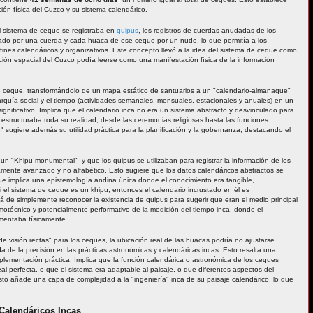
ión física del Cuzco y su sistema calendárico.
l sistema de ceque se registraba en
quipus
, los registros de cuerdas anudadas de los
ado por una cuerda y cada huaca de ese ceque por un nudo, lo que permitía a los
n fines calendáricos y organizativos. Este concepto llevó a la idea del sistema de ceque como
ción espacial del Cuzco podía leerse como una manifestación física de la información
 ceque, transformándolo de un mapa estático de santuarios a un "calendario-almanaque"
jerarquía social y el tiempo (actividades semanales, mensuales, estacionales y anuales) en un
gnificativo. Implica que el calendario inca no era un sistema abstracto y desvinculado para
estructuraba toda su realidad, desde las ceremonias religiosas hasta las funciones
e" sugiere además su utilidad práctica para la planificación y la gobernanza, destacando el
n "Khipu monumental" y que los quipus se utilizaban para registrar la información de los
mente avanzado y no alfabético. Esto sugiere que los datos calendáricos abstractos se
ue implica una epistemología andina única donde el conocimiento era tangible,
i el sistema de ceque
es
un khipu, entonces el calendario incrustado en él es
 de simplemente reconocer la existencia de quipus para sugerir que eran el medio principal
emotécnico y potencialmente performativo de la medición del tiempo inca, donde el
imentaba físicamente.
de visión rectas" para los ceques, la ubicación real de las huacas podría no ajustarse
 de la precisión en las prácticas astronómicas y calendáricas incas. Esto resalta una
 implementación práctica. Implica que la función calendárica o astronómica de los ceques
l perfecta, o que el sistema era adaptable al paisaje, o que diferentes aspectos del
Esto añade una capa de complejidad a la "ingeniería" inca de su paisaje calendárico, lo que
.
 Calendáricos Incas