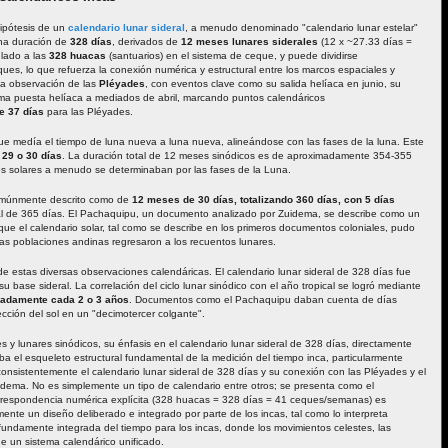
hipótesis de un
calendario lunar sideral
, a menudo denominado "calendario lunar estelar"
una duración de
328 días
, derivados de
12 meses lunares siderales
(12 x ~27.33 días =
ulado a las
328 huacas
(santuarios) en el sistema de ceque, y puede dividirse
ques, lo que refuerza la conexión numérica y estructural entre los marcos espaciales y
 la observación de las
Pléyades
, con eventos clave como su salida helíaca en junio, su
ima puesta helíaca a mediados de abril, marcando puntos calendáricos
de 37 días
para las Pléyades.
que medía el tiempo de luna nueva a luna nueva, alineándose con las fases de la luna. Este
29 o 30 días
. La duración total de 12 meses sinódicos es de aproximadamente 354-355
nes solares a menudo se determinaban por las fases de la Luna.
omúnmente descrito como de
12 meses de 30 días, totalizando 360 días, con 5 días
al de 365 días. El Pachaquipu, un documento analizado por Zuidema, se describe como un
que el calendario solar, tal como se describe en los primeros documentos coloniales, pudo
as poblaciones andinas regresaron a los recuentos lunares.
e estas diversas observaciones calendáricas. El calendario lunar sideral de 328 días fue
su base sideral. La correlación del ciclo lunar sinódico con el año tropical se logró mediante
madamente cada 2 o 3 años
. Documentos como el Pachaquipu daban cuenta de días
cción del sol en un "decimotercer colgante".
 y lunares sinódicos, su énfasis en el calendario lunar sideral de 328 días, directamente
ba el esqueleto estructural fundamental de la medición del tiempo inca, particularmente
n consistentemente el calendario lunar sideral de 328 días y su conexión con las Pléyades y el
dema. No es simplemente un tipo de calendario entre otros; se presenta como el
 correspondencia numérica explícita (328 huacas = 328 días = 41 ceques/semanas) es
ente un diseño deliberado e integrado por parte de los incas, tal como lo interpreta
ofundamente integrada del tiempo para los incas, donde los movimientos celestes, las
 de un sistema calendárico unificado.