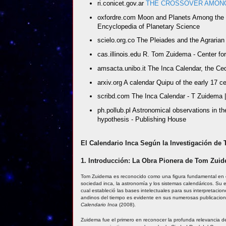
ri.conicet.gov.ar
THE CROSSOVER AMONG
oxfordre.com Moon and Planets Among the 
Encyclopedia of Planetary Science
scielo.org.co The Pleiades and the Agrarian
cas.illinois.edu R. Tom Zuidema - Center f
amsacta.unibo.it The Inca Calendar, the Ceq
arxiv.org A calendar Quipu of the early 17 ce
scribd.com The Inca Calendar - T Zuidema |
ph.pollub.pl Astronomical observations in th
hypothesis - Publishing House
El Calendario Inca Según la Investigación d
1. Introducción: La Obra Pionera de Tom Zuid
Tom Zuidema es reconocido como una figura fundamental en el
sociedad inca, la astronomía y los sistemas calendáricos. Su
cual estableció las bases intelectuales para sus interpretacion
andinos del tiempo es evidente en sus numerosas publicacion
Calendario Inca
(2008).
Zuidema fue el primero en reconocer la profunda relevancia d