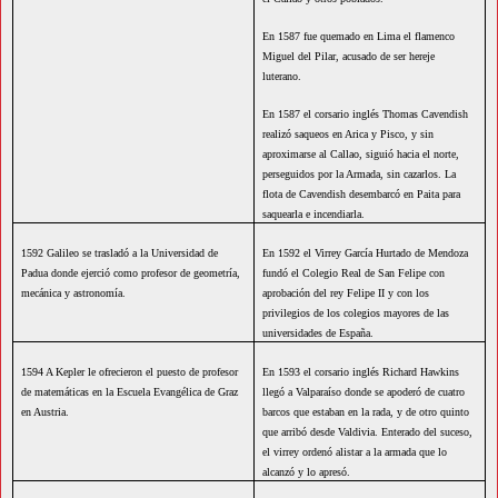
En 1587 fue quemado en Lima el flamenco
Miguel del Pilar, acusado de ser hereje
luterano.
En 1587 el corsario inglés Thomas Cavendish
realizó saqueos en Arica y Pisco, y sin
aproximarse al Callao, siguió hacia el norte,
perseguidos por la Armada, sin cazarlos. La
flota de Cavendish desembarcó en Paita para
saquearla e incendiarla.
1592 Galileo se trasladó a la Universidad de
En 1592 el Virrey García Hurtado de Mendoza
Padua donde ejerció como profesor de geometría,
fundó el Colegio Real de San Felipe con
mecánica y astronomía.
aprobación del rey Felipe II y con los
privilegios de los colegios mayores de las
universidades de España.
1594 A Kepler le ofrecieron el puesto de profesor
En 1593 el corsario inglés Richard Hawkins
de matemáticas en la Escuela Evangélica de Graz
llegó a Valparaíso donde se apoderó de cuatro
en Austria.
barcos que estaban en la rada, y de otro quinto
que arribó desde Valdivia. Enterado del suceso,
el virrey ordenó alistar a la armada que lo
alcanzó y lo apresó.