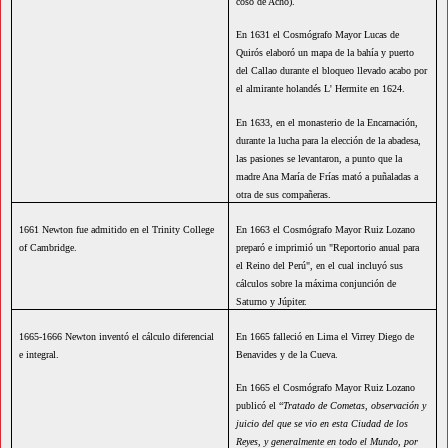
coso de Acho).
En 1631 el Cosmógrafo Mayor Lucas de
Quirós elaboró un mapa de la bahía y puerto
del Callao durante el bloqueo llevado acabo por
el almirante holandés L' Hermite en 1624.
En 1633, en el monasterio de la Encarnación,
durante la lucha para la elección de la abadesa,
las pasiones se levantaron, a punto que la
madre Ana María de Frías mató a puñaladas a
otra de sus compañeras.
1661 Newton fue admitido en el Trinity College
En 1663 el Cosmógrafo Mayor Ruiz Lozano
of Cambridge.
preparó e imprimió un "Reportorio anual para
el Reino del Perú", en el cual incluyó sus
cálculos sobre la máxima conjunción de
Saturno y Júpiter.
1665-1666 Newton inventó el cálculo diferencial
En 1665 falleció en Lima el Virrey Diego de
e integral.
Benavides y de la Cueva.
En 1665 el Cosmógrafo Mayor Ruiz Lozano
publicó el “
Tratado de Cometas, observación y
juicio del que se vio en esta Ciudad de los
Reyes, y generalmente en todo el Mundo, por