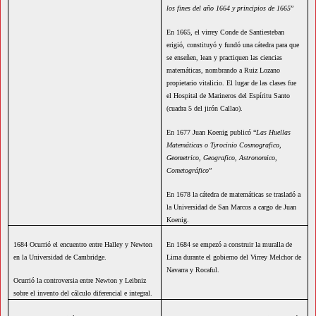
los fines del año 1664 y principios de 1665
”
En 1665, el virrey Conde de Santiesteban
erigió, constituyó y fundó una cátedra para que
se enseñen, lean y practiquen las ciencias
matemáticas, nombrando a Ruiz Lozano
propietario vitalicio. El lugar de las clases fue
el Hospital de Marineros del Espíritu Santo
(cuadra 5 del jirón Callao).
En 1677 Juan Koenig publicó “
Las Huellas
Matemáticas o Tyrocinio Cosmografico,
Geometrico, Geografico, Astronomico,
Cometográfico
”
En 1678 la cátedra de matemáticas se trasladó a
la Universidad de San Marcos a cargo de Juan
Koenig.
1684 Ocurrió el encuentro entre Halley y Newton
En 1684 se empezó a construir la muralla de
en la Universidad de Cambridge.
Lima durante el gobierno del Virrey Melchor de
Navarra y Rocaful.
Ocurrió la controversia entre Newton y Leibniz
sobre el invento del cálculo diferencial e integral.