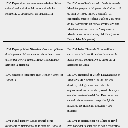
1595 Kepler dijo que tuvo una revelación divina
En 1595 se realizó la expedición de Álvaro de
sobre el orden divino del cosmos donde las
Mendaña que partió del puerto del Callao el 10
respuestas se encontraban en la geometría.
de abril de 1595, rumbo a Oceanía. La
expedición cruzó el océano Pacífico y en junio
de 1595 descubrió un nuevo archipiélago que
Mendaña bautizó como las Marquesas de
Mendoza, en honor al virrey del Perú (hoy se
llaman Islas Marquesas).
1597 Kepler publicó
Misterium Cosmographicum
En 1597 Isabel Flores de Oliva recibió el
donde pone al Sol en el centro del universo con
sacramento de la confirmación de manos de
una
anima motrix
que disminuye a medida que
Santo Toribio de Mogrovejo, quien era el
aumenta la distancia.
arzobispo de Lima.
1600 Ocurrió
el encuentro entre Kepler y Brahe en
En 1600 erupcionó el volcán Huaynaputina en
Bohemia.
Moquegua
que
produjo 30 km³ de tefra
dacítica, catalogada con un índice de
explosividad volcánica de 6, siendo la mayor
erupción de América del Sur. Este hecho fue
seguido de un terremoto de grado 7,8 de
magnitud de momento, causando 4000
muertos.
1601 Murió Brahe y Kepler asumió como
En 1601 la creciente del río Rímac se llevó
astrónomo y matemático de la corte del Rodolfo
gran parte del tajamar que se había construido