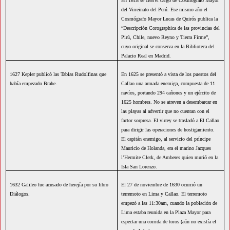
En 1618 se crea el cargo de Cosmógrafo Mayor
del Virreinato del Perú. Ese mismo año el
Cosmógrafo Mayor Lucas de Quirós publica la
“Descripción Corographica de las provincias del
Pirú, Chile, nuevo Reyno y Tierra Firme”,
cuyo original se conserva en la Biblioteca del
Palacio Real en Madrid.
1627 Kepler publicó las Tablas Rudolfinas que
En 1625 se presentó a vista de los puestos del
había empezado Brahe.
Callao una armada enemiga, compuesta de 11
navíos, portando 294 cañones y un ejército de
1625 hombres. No se atreven a desembarcar en
las playas al advertir que no cuentan con el
factor sorpresa. El virrey se trasladó a El Callao
para dirigir las operaciones de hostigamiento.
El capitán enemigo, al servicio del príncipe
Mauricio de Holanda, era el marino Jacques
l’Hermite Clerk, de Amberes quien murió en la
Isla San Lorenzo.
1632 Galileo fue acusado de herejía por su libro
El 27 de noviembre de 1630 ocurrió un
Diálogos.
terremoto en Lima y Callao. El terremoto
empezó a las 11:30am, cuando la población de
Lima estaba reunida en la Plaza Mayor para
espectar una corrida de toros (aún no existía el