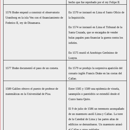
hecho que fue reprobado por el rey Felipe II.
1576 Brahe empezó a construir el observatorio
En 1570 se instauró en Lima el Santo Oficio de
Uraniborg en la isla Ven con el financiamiento de
la Inquisición.
Federico II, rey de Dinamarca.
En 1574 se instauró en Lima el Tribunal de la
Santa Cruzada, que se encargaba de vender
bulas papales para financiar la guerra contra los
infieles.
En 1575 murió el Arzobispo Gerónimo de
Loayza.
1577 Brahe documentó el paso de un cometa.
En 1579 se produjo la sorpresiva aparición del
corsario inglés Francis Drake en las costas del
Callao.
1589 Galileo obtuvo el puesto de profesor de
Entre 1585 y 1589 una epidemia de viruela,
matemáticas en la Universidad de Pisa.
sarampión o parotiditis se extendió desde el
Cuzco hasta Quito.
El 9 de julio de 1586 un terremoto acompañado
de un maremoto asoló Lima y Callao. La torre
de la Catedral de Lima y las partes altas de
edificios se derrumbaron. Un maremoto arrasó
el Callao y otros poblados.