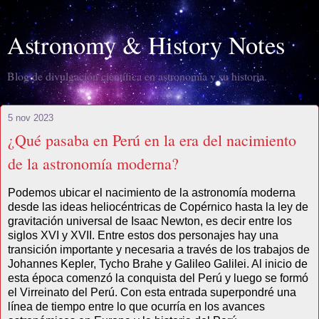
Astronomy & History Notes
Blog de divulgación científica en astronomía y su historia.
5 nov 2023
¿Qué pasaba en Perú en la era del nacimiento
de la astronomía moderna?
Podemos ubicar el nacimiento de la astronomía moderna
desde las ideas heliocéntricas de Copérnico hasta la ley de
gravitación universal de Isaac Newton, es decir entre los
siglos XVI y XVII. Entre estos dos personajes hay una
transición importante y necesaria a través de los trabajos de
Johannes Kepler, Tycho Brahe y Galileo Galilei. Al inicio de
esta época comenzó la conquista del Perú y luego se formó
el Virreinato del Perú. Con esta entrada superpondré una
línea de tiempo entre lo que ocurría en los avances