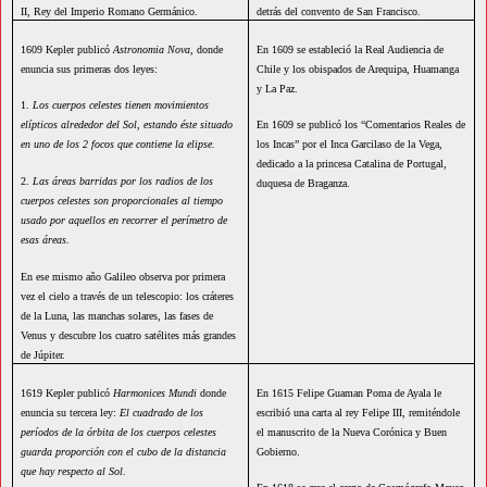
II, Rey del Imperio Romano Germánico.
detrás del convento de San Francisco.
1609 Kepler publicó
Astronomia Nova
, donde
En 1609 se estableció la Real Audiencia de
enuncia sus primeras dos leyes:
Chile y los obispados de Arequipa, Huamanga
y La Paz.
1.
Los cuerpos celestes tienen movimientos
elípticos alrededor del Sol, estando éste situado
En 1609 se publicó los “Comentarios Reales de
en uno de los 2 focos que contiene la elipse.
los Incas” por el Inca Garcilaso de la Vega,
dedicado a la princesa Catalina de Portugal,
2.
Las áreas barridas por los radios de los
duquesa de Braganza.
cuerpos celestes son proporcionales al tiempo
usado por aquellos en recorrer el perímetro de
esas áreas.
En ese mismo año Galileo observa por primera
vez el cielo a través de un telescopio: los cráteres
de la Luna, las manchas solares, las fases de
Venus y descubre los cuatro satélites más grandes
de Júpiter.
1619 Kepler publicó
Harmonices Mundi
donde
En 1615 Felipe Guaman Poma de Ayala le
enuncia su tercera ley:
El cuadrado de los
escribió una carta al rey Felipe III, remiténdole
períodos de la órbita de los cuerpos celestes
el manuscrito de la Nueva Corónica y Buen
guarda proporción con el cubo de la distancia
Gobierno.
que hay respecto al Sol
.