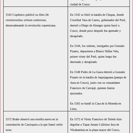
ciudad de Cusco.
1543 Copérnico publicó su libro
De
En 1542 se libró la batalla de Chupas, donde
revolutionibus orbium coelestium
,
Cristóbal Vaca de Castro, gobernador del Perú,
desencadenando la revolución copernicana.
derrotó a Diego de Almagro quien huyó a
Cusco, donde poco después fue apresado y
decapitado.
En 1544, los oidores, instigados por Gonzalo
Pizarro, depusieron a Blasco Núñez Vela,
primer virrey del Perú, quien luego fue
derrotado y decapitado.
En 1548 Pedro de La Gasca derrotó a Gonzalo
Pizarro en la batalla de Jaquijaguana (pampa de
Anta en Cusco), junto con su comandante
Francisco de Carvajal, quienes fueron
ejecutados.
En 1565 se fundó la Casa de la Moneda en
Lima.
1572 Brahe observó una estrella nueva en la
En 1572 el Virrey Francisco de Toledo hizo
constelación de Cassiopeia a la que llamó
stella
degollar a Tupac Amaru I (último Inca de
nova.
Vilcabamba) en la plaza mayor del Cusco,