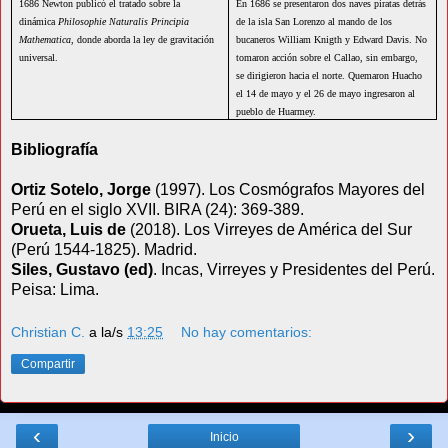
1686 Newton publicó el tratado sobre la
En 1686 se presentaron dos naves piratas detrás
dinámica
Philosophie Naturalis Principia
de la isla San Lorenzo al mando de los
Mathematica,
donde aborda la ley de gravitación
bucaneros William Knigth y Edward Davis. No
universal.
tomaron acción sobre el Callao, sin embargo,
se dirigieron hacia el norte. Quemaron Huacho
el 14 de mayo y el 26 de mayo ingresaron al
pueblo de Huarmey.
Bibliografía
Ortiz Sotelo, Jorge
(1997). Los Cosmógrafos Mayores del
Perú en el siglo XVII. BIRA (24): 369-389.
Orueta, Luis de
(2018). Los Virreyes de América del Sur
(Perú 1544-1825). Madrid.
Siles, Gustavo (ed)
. Incas, Virreyes y Presidentes del Perú.
Peisa: Lima.
Christian C.
a la/s
13:25
No hay comentarios:
Compartir
‹
›
Inicio