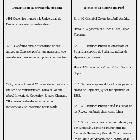
Desarrollo de la astronomía moderna
Hechos en la historia del Perú
1491 Copérnico ingresó a la Universidad de
En 1492 Cristóbal Colón descubrió América.
Cracovia para estudiar matemáticas.
Hasta 1493 gobernó en Cusco el Inca Tupac
Yupanqui.
1514, Copérnico puso a disposición de sus
En 1515 Francisco Pizarro se encontraba en
amigos su
Commentariolus
, un manuscrito que
Panamá al servicio de Pedrarias, realizando
describe sus ideas sobre la hipótesis heliocéntrica.
algunas expediciones.
Hasta 1525 gobernó en Cusco el Inca Huayna
Capac.
1533, Johann Albrecht Widmannstetter pronunció
En 1532 Pizarro apresó al Inca Atahualpa en la
una serie de conferencias en Roma en las que
ciudad de Cajamarca, quien fue ejecutado en
esbozó la teoría de Copérnico. El papa Clemente
1533.
VII y varios cardenales escucharon las
En 1535 Francisco Pizarro fundó la Ciudad de
conferencias y se interesaron por la teoría.
los Reyes, nombrada ahora como Lima.
En 1538 se libró la batalla de Las Salinas (hoy
San Sebastián), conflicto militar entre las
fuerzas de Hernando y Gonzalo Pizarro contra
las de Diego de Almagro por el control de la