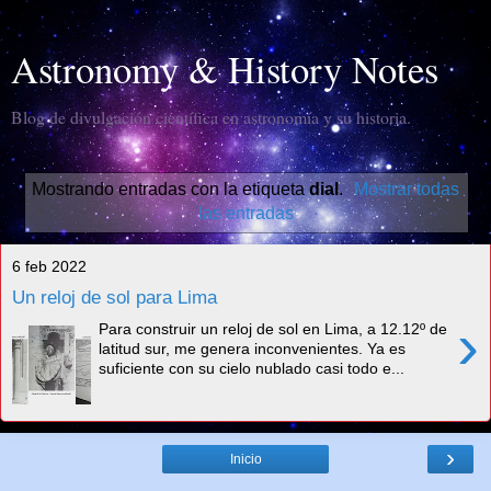
Astronomy & History Notes
Blog de divulgación científica en astronomía y su historia.
Mostrando entradas con la etiqueta
dial
.
Mostrar todas
las entradas
6 feb 2022
Un reloj de sol para Lima
›
Para construir un reloj de sol en Lima, a 12.12º de
latitud sur, me genera inconvenientes. Ya es
suficiente con su cielo nublado casi todo e...
›
Inicio