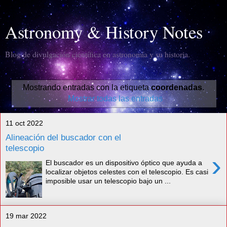
Astronomy & History Notes
Blog de divulgación científica en astronomía y su historia.
Mostrando entradas con la etiqueta
coordenadas
.
Mostrar todas las entradas
11 oct 2022
Alineación del buscador con el
telescopio
›
El buscador es un dispositivo óptico que ayuda a
localizar objetos celestes con el telescopio. Es casi
imposible usar un telescopio bajo un ...
19 mar 2022