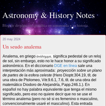
Astronomy & History Notes
Blog de divulgación científica en astronomía y su historia.
20 may 2024
Un seudo analema
Analema, en griego
significa pedestal de un reloj
ἀνάλημμα,
de sol, sin embargo, esto no le hace honor a su significado
astronómico. En el diccionario
DGE en línea
sale una
interpretación más aproximada:
proyección sobre un plano
de partes de la esfera celeste
(Hero Dioptr.304.19, tít. de
una obra de Ptolomeo, Vitr.9.6.1, 7.6, tít. de una obra del
matemático Diodoro de Alejandría, Papp.246.1.). En
español no hay palabra equivalente que tenga el mismo
significado, pero eso no quiere decir que no se use el
término analema (pero no sé si es femenino o masculino,
convencionalmente usaré el masculino). Esta entrada