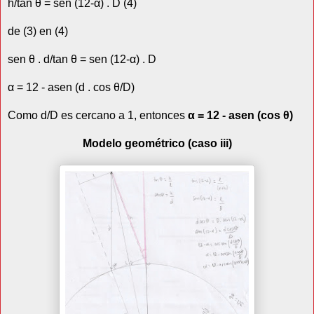
h/tan θ = sen (12-α) . D (4)
de (3) en (4)
sen θ . d/tan θ = sen (12-α) . D
α = 12 - asen (d . cos θ/D)
Como d/D es cercano a 1, entonces
α = 12 - asen (cos θ)
Modelo geométrico (caso iii)