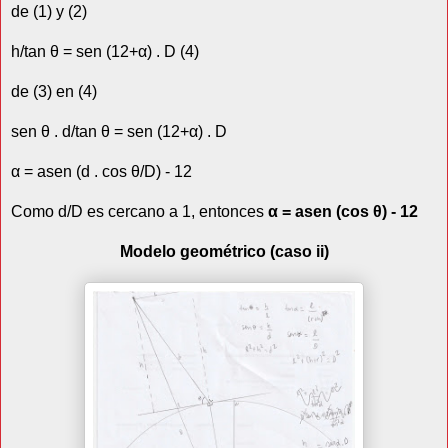
de (1) y (2)
h/tan θ = sen (12+α) . D (4)
de (3) en (4)
sen θ . d/tan θ = sen (12+α) . D
α = asen (d . cos θ/D) - 12
Como d/D es cercano a 1, entonces
α = asen (cos θ) - 12
Modelo geométrico (caso ii)