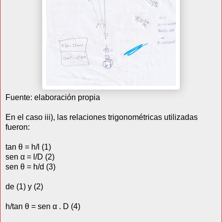
Fuente: elaboración propia
En el caso iii), las relaciones trigonométricas utilizadas
fueron:
tan θ = h/l (1)
sen α = l/D (2)
sen θ = h/d (3)
de (1) y (2)
h/tan θ = sen α . D (4)