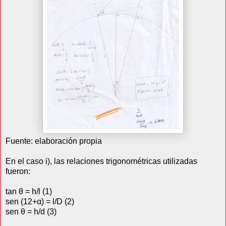
Fuente: elaboración propia
En el caso i), las relaciones trigonométricas utilizadas
fueron:
tan θ = h/l (1)
sen (12+α) = l/D (2)
sen θ = h/d (3)