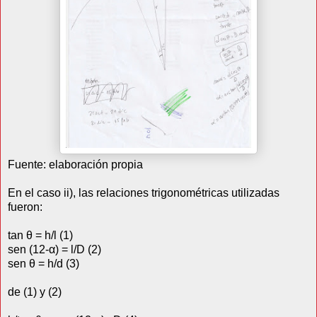
Fuente: elaboración propia
En el caso ii), las relaciones trigonométricas utilizadas
fueron:
tan θ = h/l (1)
sen (12-α) = l/D
(
2)
sen θ = h/d
(
3)
de (1) y (2)