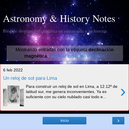
Astronomy & History Notes
Blog de divulgación científica en astronomía y su historia.
Mostrando entradas con la etiqueta
declinación
magnética
.
Mostrar todas las entradas
6 feb 2022
Un reloj de sol para Lima
›
Para construir un reloj de sol en Lima, a 12.12º de
latitud sur, me genera inconvenientes. Ya es
suficiente con su cielo nublado casi todo e...
›
Inicio